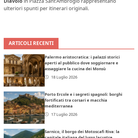
Diavolo
in Piazza Sant’Ambrogio rappresentano
ulteriori spunti per itinerari originali.
ARTICOLI RECENTI
Palermo aristocratica: i palazzi storici
aperti al pubblico dove soggiornare e
assaggiare la cucina dei Monsù
18 Luglio 2026
Porto Ercole e i segreti spagnoli: borghi
fortificati tra corsari e macchia
mediterranea
17 Luglio 2026
Sarnico, il borgo dei Motoscafi Riva: la
capitale italiana del lusso lacustre