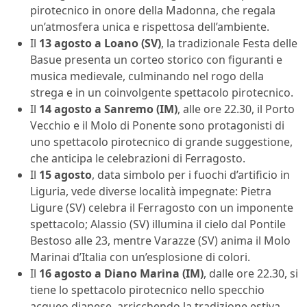
pirotecnico in onore della Madonna, che regala
un’atmosfera unica e rispettosa dell’ambiente.
Il
13 agosto a Loano (SV)
, la tradizionale Festa delle
Basue presenta un corteo storico con figuranti e
musica medievale, culminando nel rogo della
strega e in un coinvolgente spettacolo pirotecnico.
Il
14 agosto a Sanremo (IM)
, alle ore 22.30, il Porto
Vecchio e il Molo di Ponente sono protagonisti di
uno spettacolo pirotecnico di grande suggestione,
che anticipa le celebrazioni di Ferragosto.
Il
15 agosto
, data simbolo per i fuochi d’artificio in
Liguria, vede diverse località impegnate: Pietra
Ligure (SV) celebra il Ferragosto con un imponente
spettacolo; Alassio (SV) illumina il cielo dal Pontile
Bestoso alle 23, mentre Varazze (SV) anima il Molo
Marinai d’Italia con un’esplosione di colori.
Il
16 agosto a Diano Marina (IM)
, dalle ore 22.30, si
tiene lo spettacolo pirotecnico nello specchio
acqueo dianese, arricchendo la tradizione estiva.