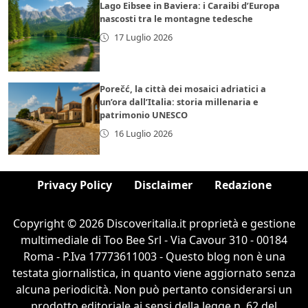
Lago Eibsee in Baviera: i Caraibi d’Europa
nascosti tra le montagne tedesche
17 Luglio 2026
Porečć, la città dei mosaici adriatici a
un’ora dall’Italia: storia millenaria e
patrimonio UNESCO
16 Luglio 2026
Privacy Policy
Disclaimer
Redazione
Copyright © 2026 Discoveritalia.it proprietà e gestione
multimediale di Too Bee Srl - Via Cavour 310 - 00184
Roma - P.Iva 17773611003 - Questo blog non è una
testata giornalistica, in quanto viene aggiornato senza
alcuna periodicità. Non può pertanto considerarsi un
prodotto editoriale ai sensi della legge n. 62 del