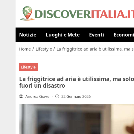
Notizie
Luoghi e Mete
Eventi
Econom
/
/
Home
Lifestyle
La friggitrice ad aria è utilissima, ma 
Lifestyle
La friggitrice ad aria è utilissima, ma solo
fuori un disastro
Andrea Giove
-
22 Gennaio 2026