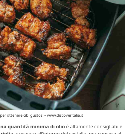
 per ottenere cibi gustosi – www.discoveritalia.it
na quantità minima di olio
è altamente consigliabile.
griglia
, presente all’interno del cestello, per cuocere al