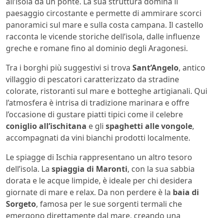
all’isola da un ponte. La sua struttura domina il
paesaggio circostante e permette di ammirare scorci
panoramici sul mare e sulla costa campana. Il castello
racconta le vicende storiche dell’isola, dalle influenze
greche e romane fino al dominio degli Aragonesi.
Tra i borghi più suggestivi si trova
Sant’Angelo
, antico
villaggio di pescatori caratterizzato da stradine
colorate, ristoranti sul mare e botteghe artigianali. Qui
l’atmosfera è intrisa di tradizione marinara e offre
l’occasione di gustare piatti tipici come il celebre
coniglio all’ischitana
e gli
spaghetti alle vongole
,
accompagnati da vini bianchi prodotti localmente.
Le spiagge di Ischia rappresentano un altro tesoro
dell’isola. La
spiaggia di Maronti
, con la sua sabbia
dorata e le acque limpide, è ideale per chi desidera
giornate di mare e relax. Da non perdere è la
baia di
Sorgeto
, famosa per le sue sorgenti termali che
emergono direttamente dal mare, creando una