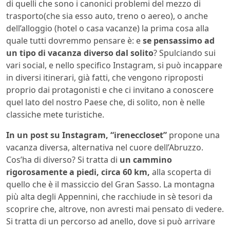
di quelli che sono i canonici problemi del mezzo di
trasporto(che sia esso auto, treno o aereo), o anche
dell’alloggio (hotel o casa vacanze) la prima cosa alla
quale tutti dovremmo pensare è: e
se pensassimo ad
un tipo di vacanza diverso dal solito
? Spulciando sui
vari social, e nello specifico Instagram, si può incappare
in diversi itinerari, già fatti, che vengono riproposti
proprio dai protagonisti e che ci invitano a conoscere
quel lato del nostro Paese che, di solito, non è nelle
classiche mete turistiche.
In un post su Instagram, “ireneccloset”
propone una
vacanza diversa, alternativa nel cuore dell’Abruzzo.
Cos’ha di diverso? Si tratta di
un cammino
rigorosamente a piedi, circa 60 km,
alla scoperta di
quello che è il massiccio del Gran Sasso. La montagna
più alta degli Appennini, che racchiude in sè tesori da
scoprire che, altrove, non avresti mai pensato di vedere.
Si tratta di un percorso ad anello, dove si può arrivare