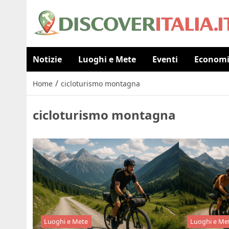
Notizie
Luoghi e Mete
Eventi
Econom
/
Home
cicloturismo montagna
cicloturismo montagna
Luoghi e Mete
Luoghi e Me