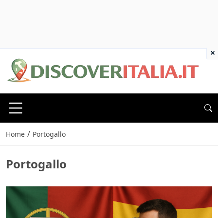
×
/
Home
Portogallo
Portogallo