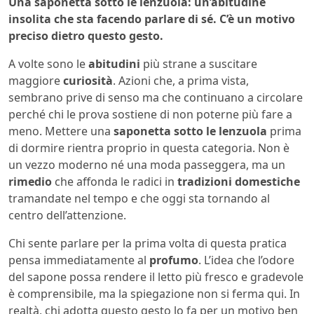
Una saponetta sotto le lenzuola: un’abitudine
insolita che sta facendo parlare di sé. C’è un motivo
preciso dietro questo gesto.
A volte sono le
abitudini
più strane a suscitare
maggiore
curiosità
. Azioni che, a prima vista,
sembrano prive di senso ma che continuano a circolare
perché chi le prova sostiene di non poterne più fare a
meno. Mettere una
saponetta sotto le lenzuola
prima
di dormire rientra proprio in questa categoria. Non è
un vezzo moderno né una moda passeggera, ma un
rimedio
che affonda le radici in
tradizioni domestiche
tramandate nel tempo e che oggi sta tornando al
centro dell’attenzione.
Chi sente parlare per la prima volta di questa pratica
pensa immediatamente al
profumo
. L’idea che l’odore
del sapone possa rendere il letto più fresco e gradevole
è comprensibile, ma la spiegazione non si ferma qui. In
realtà, chi adotta questo gesto lo fa per un motivo ben