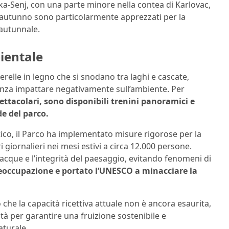
ika-Senj, con una parte minore nella contea di Karlovac,
 e autunno sono particolarmente apprezzati per la
e autunnale.
bientale
sserelle in legno che si snodano tra laghi e cascate,
nza impattare negativamente sull’ambiente. Per
ttacolari, sono disponibili trenini panoramici e
de del parco.
istico, il Parco ha implementato misure rigorose per la
ri giornalieri nei mesi estivi a circa 12.000 persone.
 acque e l’integrità del paesaggio, evitando fenomeni di
eoccupazione e portato l’UNESCO a minacciare la
che la capacità ricettiva attuale non è ancora esaurita,
ità per garantire una fruizione sostenibile e
aturale.