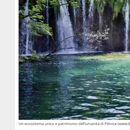
Un ecosistema unico e patrimonio dell’umanità di Plitvice (www.dis