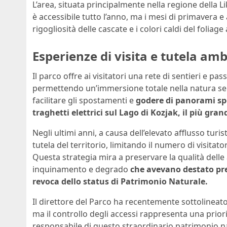
L’area, situata principalmente nella regione della L
è accessibile tutto l’anno, ma i mesi di primavera
rigogliosità delle cascate e i colori caldi del foliag
Esperienze di visita e tutela am
Il parco offre ai visitatori una rete di sentieri e pa
permettendo un’immersione totale nella natura se
facilitare gli spostamenti e
godere di panorami spe
traghetti elettrici sul Lago di Kozjak, il più gran
Negli ultimi anni, a causa dell’elevato afflusso tur
tutela del territorio, limitando il numero di visitato
Questa strategia mira a preservare la qualità delle
inquinamento e degrado
che avevano destato pr
revoca dello status di Patrimonio Naturale.
Il direttore del Parco ha recentemente sottolineato 
ma il controllo degli accessi rappresenta una prior
responsabile di questo straordinario patrimonio n