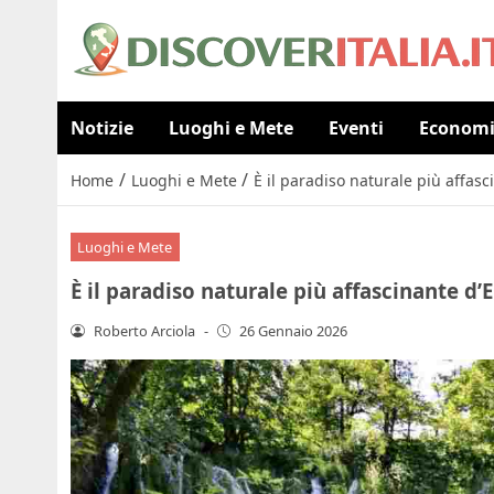
Notizie
Luoghi e Mete
Eventi
Econom
/
/
Home
Luoghi e Mete
È il paradiso naturale più affas
Luoghi e Mete
È il paradiso naturale più affascinante d’
Roberto Arciola
-
26 Gennaio 2026