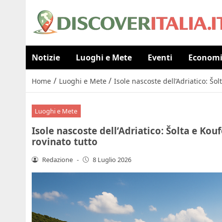
Notizie
Luoghi e Mete
Eventi
Econom
/
/
Home
Luoghi e Mete
Isole nascoste dell’Adriatico: Šo
Luoghi e Mete
Isole nascoste dell’Adriatico: Šolta e Kou
rovinato tutto
Redazione
-
8 Luglio 2026