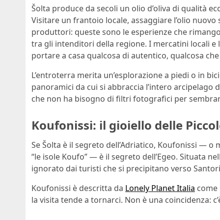
Šolta produce da secoli un olio d’oliva di qualità ec
Visitare un frantoio locale, assaggiare l’olio nuovo
produttori: queste sono le esperienze che rimangon
tra gli intenditori della regione. I mercatini locali
portare a casa qualcosa di autentico, qualcosa che s
L’entroterra merita un’esplorazione a piedi o in bicicl
panoramici da cui si abbraccia l’intero arcipelago
che non ha bisogno di filtri fotografici per sembra
Koufonissi: il gioiello delle Piccol
Se Šolta è il segreto dell’Adriatico, Koufonissi — o
“le isole Koufo” — è il segreto dell’Egeo. Situata ne
ignorato dai turisti che si precipitano verso Santor
Koufonissi è descritta da
Lonely Planet Italia
come u
la visita tende a tornarci. Non è una coincidenza: c’