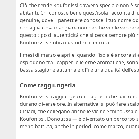
Ciò che rende Koufonissi davvero speciale non è sol
abitanti. Chi conosce bene quest’isola racconta di 
genuine, dove il panettiere conosce il tuo nome dop
consiglia cosa mangiare non perché vuole vendere d
questo tipo di autenticità che si cerca sempre pi
Koufonissi sembra custodire con cura.
I mesi di marzo e aprile, quando l’isola è ancora si
esplodono tra i capperi e le erbe aromatiche, sono tr
bassa stagione autunnale offre una qualità dell’espe
Come raggiungerla
Koufonissi si raggiunge con traghetti che partono d
durano diverse ore. In alternativa, si può fare scalo
Cicladi, che collegano anche le vicine Schinoussa 
Koufonissi, Donoussa — è diventato un percorso s
meno battuta, anche in periodi come marzo, quand