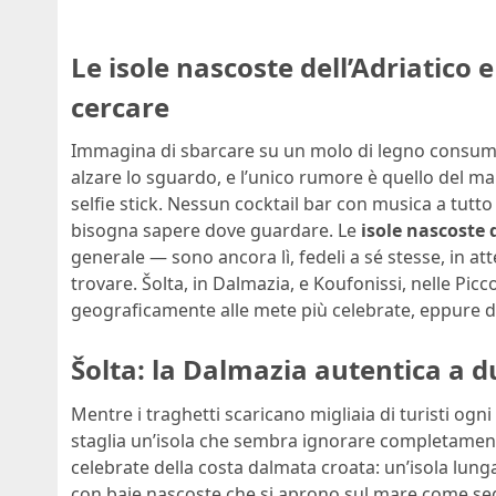
Le isole nascoste dell’Adriatico 
cercare
Immagina di sbarcare su un molo di legno consumat
alzare lo sguardo, e l’unico rumore è quello del ma
selfie stick. Nessun cocktail bar con musica a tutt
bisogna sapere dove guardare. Le
isole nascoste d
generale — sono ancora lì, fedeli a sé stesse, in att
trovare. Šolta, in Dalmazia, e Koufonissi, nelle Picc
geograficamente alle mete più celebrate, eppure dis
Šolta: la Dalmazia autentica a d
Mentre i traghetti scaricano migliaia di turisti ogn
staglia un’isola che sembra ignorare completamen
celebrate della costa dalmata croata: un’isola lunga
con baie nascoste che si aprono sul mare come seg