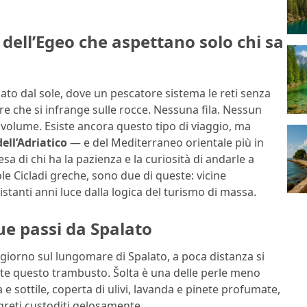
e dell’Egeo che aspettano solo chi sa
o dal sole, dove un pescatore sistema le reti senza
re che si infrange sulle rocce. Nessuna fila. Nessun
o volume. Esiste ancora questo tipo di viaggio, ma
ell’Adriatico
— e del Mediterraneo orientale più in
esa di chi ha la pazienza e la curiosità di andarle a
ole Cicladi greche, sono due di queste: vicine
tanti anni luce dalla logica del turismo di massa.
ue passi da Spalato
i giorno sul lungomare di Spalato, a poca distanza si
te questo trambusto. Šolta è una delle perle meno
 e sottile, coperta di ulivi, lavanda e pinete profumate,
reti custoditi gelosamente.