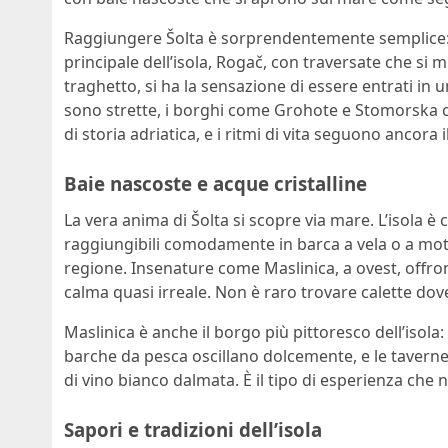
Raggiungere Šolta è sorprendentemente semplice: t
principale dell’isola, Rogač, con traversate che si m
traghetto, si ha la sensazione di essere entrati in 
sono strette, i borghi come Grohote e Stomorska c
di storia adriatica, e i ritmi di vita seguono ancora i
Baie nascoste e acque cristalline
La vera anima di Šolta si scopre via mare. L’isola è 
raggiungibili comodamente in barca a vela o a motore
regione. Insenature come Maslinica, a ovest, offro
calma quasi irreale. Non è raro trovare calette dov
Maslinica è anche il borgo più pittoresco dell’isola:
barche da pesca oscillano dolcemente, e le tavern
di vino bianco dalmata. È il tipo di esperienza che 
Sapori e tradizioni dell’isola