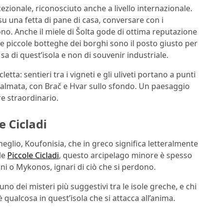
cezionale, riconosciuto anche a livello internazionale.
 su una fetta di pane di casa, conversare con i
o. Anche il miele di Šolta gode di ottima reputazione
 e le piccole botteghe dei borghi sono il posto giusto per
a di quest’isola e non di souvenir industriale.
etta: sentieri tra i vigneti e gli uliveti portano a punti
 dalmata, con Brač e Hvar sullo sfondo. Un paesaggio
re straordinario.
e Cicladi
 meglio, Koufonisia, che in greco significa letteralmente
lle
Piccole Cicladi
, questo arcipelago minore è spesso
ini o Mykonos, ignari di ciò che si perdono.
no dei misteri più suggestivi tra le isole greche, e chi
è qualcosa in quest’isola che si attacca all’anima.