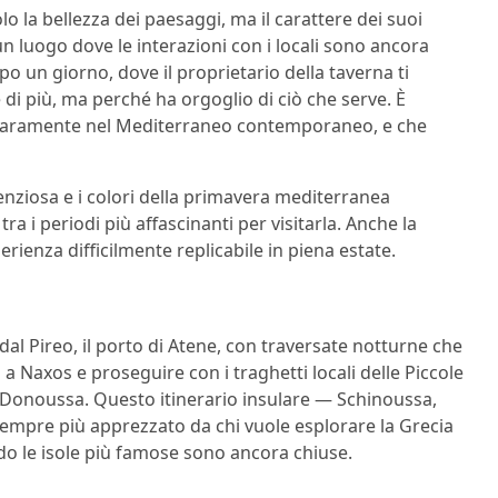
o la bellezza dei paesaggi, ma il carattere dei suoi
un luogo dove le interazioni con i locali sono ancora
o un giorno, dove il proprietario della taverna ti
i più, ma perché ha orgoglio di ciò che serve. È
ù raramente nel Mediterraneo contemporaneo, e che
lenziosa e i colori della primavera mediterranea
a i periodi più affascinanti per visitarla. Anche la
rienza difficilmente replicabile in piena estate.
al Pireo, il porto di Atene, con traversate notturne che
 a Naxos e proseguire con i traghetti locali delle Piccole
e Donoussa. Questo itinerario insulare — Schinoussa,
empre più apprezzato da chi vuole esplorare la Grecia
o le isole più famose sono ancora chiuse.