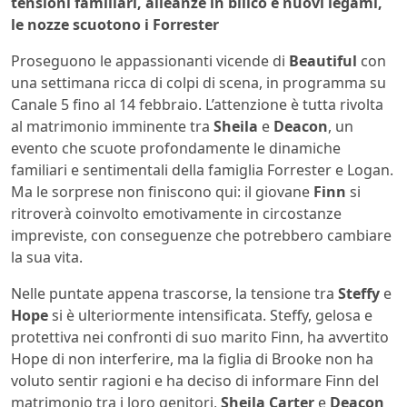
tensioni familiari, alleanze in bilico e nuovi legami,
le nozze scuotono i Forrester
Proseguono le appassionanti vicende di
Beautiful
con
una settimana ricca di colpi di scena, in programma su
Canale 5 fino al 14 febbraio. L’attenzione è tutta rivolta
al matrimonio imminente tra
Sheila
e
Deacon
, un
evento che scuote profondamente le dinamiche
familiari e sentimentali della famiglia Forrester e Logan.
Ma le sorprese non finiscono qui: il giovane
Finn
si
ritroverà coinvolto emotivamente in circostanze
impreviste, con conseguenze che potrebbero cambiare
la sua vita.
Nelle puntate appena trascorse, la tensione tra
Steffy
e
Hope
si è ulteriormente intensificata. Steffy, gelosa e
protettiva nei confronti di suo marito Finn, ha avvertito
Hope di non interferire, ma la figlia di Brooke non ha
voluto sentir ragioni e ha deciso di informare Finn del
matrimonio tra i loro genitori,
Sheila Carter
e
Deacon