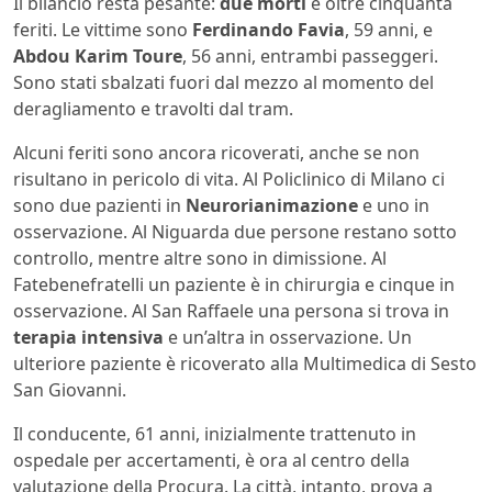
Il bilancio resta pesante:
due morti
e oltre cinquanta
feriti. Le vittime sono
Ferdinando Favia
, 59 anni, e
Abdou Karim Toure
, 56 anni, entrambi passeggeri.
Sono stati sbalzati fuori dal mezzo al momento del
deragliamento e travolti dal tram.
Alcuni feriti sono ancora ricoverati, anche se non
risultano in pericolo di vita. Al Policlinico di Milano ci
sono due pazienti in
Neurorianimazione
e uno in
osservazione. Al Niguarda due persone restano sotto
controllo, mentre altre sono in dimissione. Al
Fatebenefratelli un paziente è in chirurgia e cinque in
osservazione. Al San Raffaele una persona si trova in
terapia intensiva
e un’altra in osservazione. Un
ulteriore paziente è ricoverato alla Multimedica di Sesto
San Giovanni.
Il conducente, 61 anni, inizialmente trattenuto in
ospedale per accertamenti, è ora al centro della
valutazione della Procura. La città, intanto, prova a