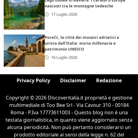
Lago Eibsee in Baviera: i Caraibi d’Europa
nascosti tra le montagne tedesche
17 Luglio 2026
Porečć, la città dei mosaici adriatici a
un’ora dall’Italia: storia millenaria e
patrimonio UNESCO
16 Luglio 2026
Privacy Policy
Disclaimer
Redazione
Copyright © 2026 Discoveritalia.it proprietà e gestione
multimediale di Too Bee Srl - Via Cavour 310 - 00184
Roma - P.Iva 17773611003 - Questo blog non è una
testata giornalistica, in quanto viene aggiornato senza
alcuna periodicità. Non può pertanto considerarsi un
prodotto editoriale ai sensi della legge n. 62 del